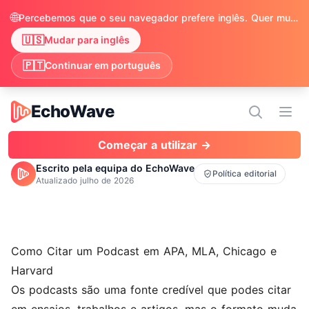
🌐
Percebemos que o seu navegador prefere inglês. Quer mudar para ver o conteúdo em inglês?
🇺🇸
Mudar para inglês
🇵🇹
Continuar em português
EchoWave
EchoWave
Abri
Começar a utilizar →
Escrito pela equipa do EchoWave
Política editorial
Atualizado
julho de 2026
Como Citar um Podcast em APA, MLA, Chicago e
Harvard
Os podcasts são uma fonte credível que podes citar