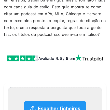
em ensaios, trabalhos e artigos, mas o formato muda
com cada guia de estilo. Este guia mostra-te como
citar um podcast em APA, MLA, Chicago e Harvard,
com exemplos prontos a copiar, regras de citação no
texto, e uma resposta à pergunta que toda a gente
faz: os títulos de podcast escrevem-se em itálico?
Avaliado
4.5
/
5
em
Como Citar um Podcast em APA, MLA, Chicago e Harva
Escolher ficheiros