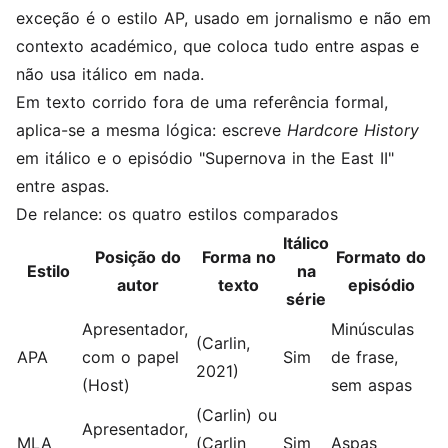
exceção é o estilo AP, usado em jornalismo e não em
contexto académico, que coloca tudo entre aspas e
não usa itálico em nada.
Em texto corrido fora de uma referência formal,
aplica-se a mesma lógica: escreve
Hardcore History
em itálico e o episódio "Supernova in the East II"
entre aspas.
De relance: os quatro estilos comparados
Itálico
Posição do
Forma no
Formato do
Estilo
na
autor
texto
episódio
série
Apresentador,
Minúsculas
(Carlin,
APA
com o papel
Sim
de frase,
2021)
(Host)
sem aspas
(Carlin) ou
Apresentador,
MLA
(Carlin
Sim
Aspas