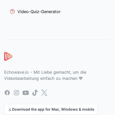
Video-Quiz-Generator
Fußzeile
Echowave.io - Mit Liebe gemacht, um die
Videobearbeitung einfach zu machen 💙
Facebook
Instagram
YouTube
TikTok
X
Download the app for Mac, Windows & mobile