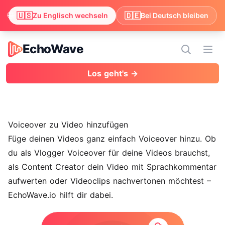
🌐
🇺🇸
🇩🇪
Wir haben festgestellt, dass dein Browser Englisch bevorzugt
Zu Englisch wechseln
Bei Deutsch bleiben
EchoWave
EchoWave
Menü
Los geht's →
Voiceover zu Video hinzufügen
Füge deinen Videos ganz einfach Voiceover hinzu. Ob
du als Vlogger Voiceover für deine Videos brauchst,
als Content Creator dein Video mit Sprachkommentar
aufwerten oder Videoclips nachvertonen möchtest –
EchoWave.io hilft dir dabei.