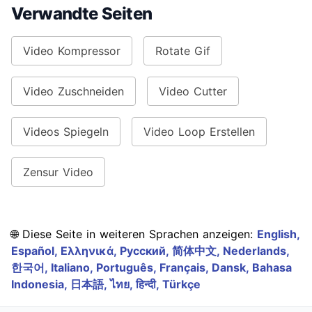
Verwandte Seiten
Video Kompressor
Rotate Gif
Video Zuschneiden
Video Cutter
Videos Spiegeln
Video Loop Erstellen
Zensur Video
🌐 Diese Seite in weiteren Sprachen anzeigen:
English,
Español,
Ελληνικά,
Русский,
简体中文,
Nederlands,
한국어,
Italiano,
Português,
Français,
Dansk,
Bahasa
Indonesia,
日本語,
ไทย,
हिन्दी,
Türkçe