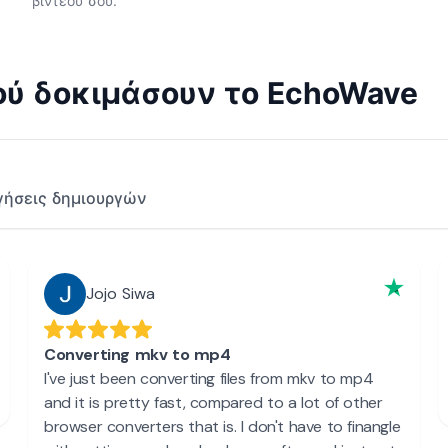
βίντεού σου.
φού δοκιμάσουν το EchoWave
γήσεις δημιουργών