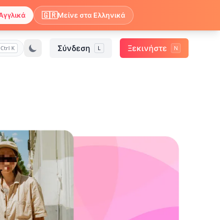
🇬🇷
Αγγλικά
Μείνε στα Ελληνικά
Σύνδεση
Ξεκινήστε
Ctrl K
L
N