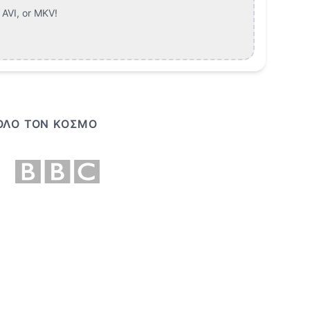
AVI, or MKV
!
 ΌΛΟ ΤΟΝ ΚΌΣΜΟ