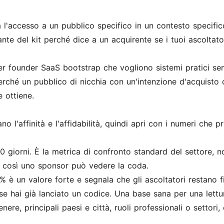
accesso a un pubblico specifico in un contesto specifico
te del kit perché dice a un acquirente se i tuoi ascoltatori
per founder SaaS bootstrap che vogliono sistemi pratici s
erché un pubblico di nicchia con un'intenzione d'acquisto
e ottiene.
o l'affinità e l'affidabilità, quindi apri con i numeri che p
30 giorni. È la metrica di confronto standard del settore, no
, così uno sponsor può vedere la coda.
 è un valore forte e segnala che gli ascoltatori restano fin
 se hai già lanciato un codice. Una base sana per una lettura
genere, principali paesi e città, ruoli professionali o settor