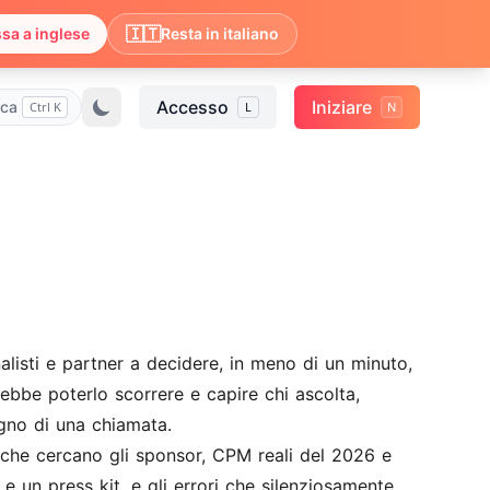
🇮🇹
sa a inglese
Resta in italiano
Accesso
Iniziare
rca
Ctrl K
L
N
listi e partner a decidere, in meno di un minuto,
ebbe poterlo scorrere e capire chi ascolta,
gno di una chiamata.
e che cercano gli sponsor, CPM reali del 2026 e
 e un press kit, e gli errori che silenziosamente