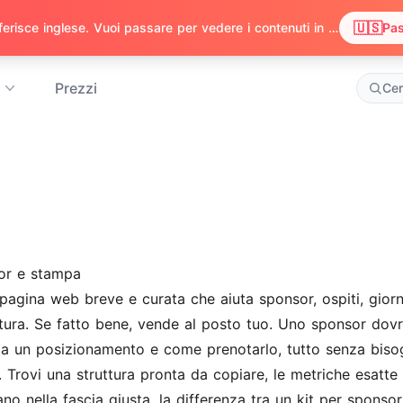
🇺🇸
Abbiamo notato che il tuo browser preferisce inglese. Vuoi passare per vedere i contenuti in inglese?
Pas
Prezzi
Ce
or e stampa
gina web breve e curata che aiuta sponsor, ospiti, giorna
ertura. Se fatto bene, vende al posto tuo. Uno sponsor dovr
sta un posizionamento e come prenotarlo, tutto senza biso
. Trovi una struttura pronta da copiare, le metriche esatt
ano nella fascia giusta, la differenza tra un kit per sponsor