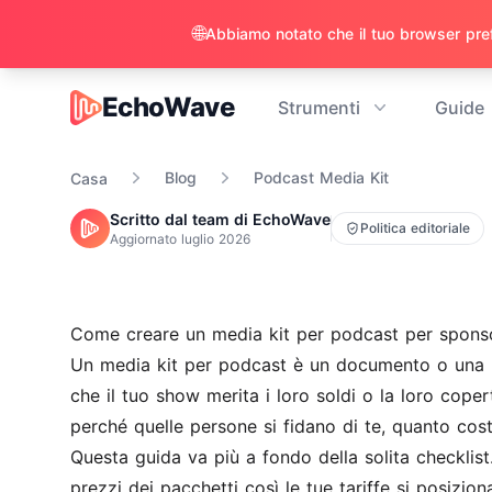
🌐
EchoWave
Strumenti
Guide
EchoWave
Blog
Podcast Media Kit
Casa
Scritto dal team di EchoWave
Politica editoriale
Aggiornato
luglio 2026
Come creare un media kit per podcast per spons
Un media kit per podcast è un documento o una pa
che il tuo show merita i loro soldi o la loro cop
perché quelle persone si fidano di te, quanto co
Questa guida va più a fondo della solita checklist
prezzi dei pacchetti così le tue tariffe si posizion