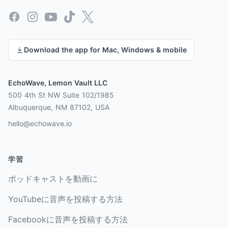
Facebook
Instagram
YouTube
TikTok
X
Download the app for Mac, Windows & mobile
EchoWave, Lemon Vault LLC
500 4th St NW Suite 102/1985
Albuquerque, NM 87102, USA
hello@echowave.io
学習
ポッドキャストを動画に
YouTubeに音声を投稿する方法
Facebookに音声を投稿する方法