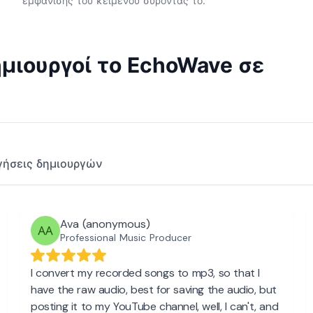
εμφάνισης του κειμένου σύροντάς το.
μιουργοί το EchoWave σε
γήσεις δημιουργών