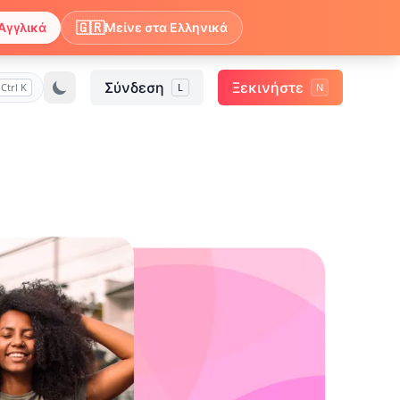
🇬🇷
Αγγλικά
Μείνε στα Ελληνικά
Σύνδεση
Ξεκινήστε
Ctrl K
L
N