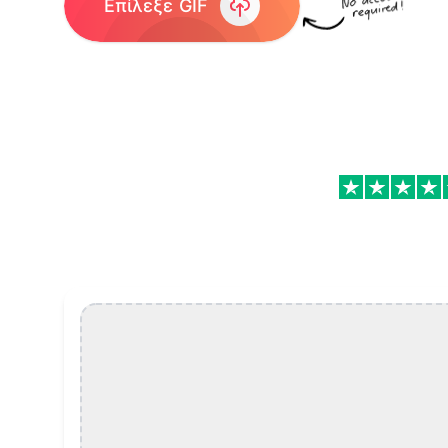
Επίλεξε GIF
Προσθήκη Κειμένου σε GIF Features