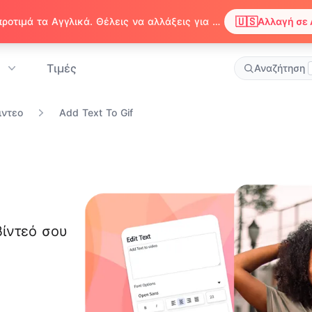
🇺🇸
Παρατηρήσαμε ότι ο περιηγητής σου προτιμά τα Αγγλικά. Θέλεις να αλλάξεις για να απολαμβάνεις περιεχόμενο στα Αγγλικά;
Αλλαγή σε 
Τιμές
Αναζήτηση
ιντεο
Add Text To Gif
ίντεό σου