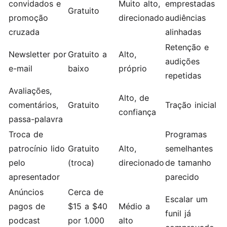
convidados e
Muito alto,
emprestadas
Gratuito
promoção
direcionado
audiências
cruzada
alinhadas
Retenção e
Newsletter por
Gratuito a
Alto,
audições
e-mail
baixo
próprio
repetidas
Avaliações,
Alto, de
comentários,
Gratuito
Tração inicial
confiança
passa-palavra
Troca de
Programas
patrocínio lido
Gratuito
Alto,
semelhantes
pelo
(troca)
direcionado
de tamanho
apresentador
parecido
Anúncios
Cerca de
Escalar um
pagos de
$15 a $40
Médio a
funil já
podcast
por 1.000
alto