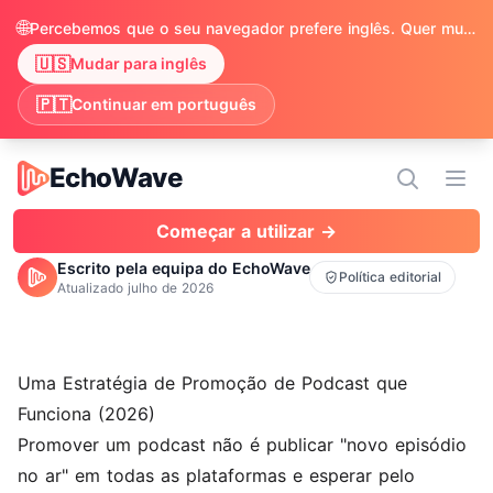
🌐
Percebemos que o seu navegador prefere inglês. Quer mudar para ver o conteúdo em inglês?
🇺🇸
Mudar para inglês
🇵🇹
Continuar em português
EchoWave
EchoWave
Abri
Começar a utilizar →
Escrito pela equipa do EchoWave
Política editorial
Atualizado
julho de 2026
Uma Estratégia de Promoção de Podcast que
Funciona (2026)
Promover um podcast não é publicar "novo episódio
no ar" em todas as plataformas e esperar pelo