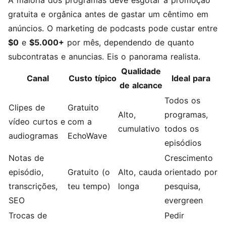
A maioria dos programas deve esgotar a promoção
gratuita e orgânica antes de gastar um cêntimo em
anúncios. O marketing de podcasts pode custar entre
$0
e
$5.000+
por mês, dependendo de quanto
subcontratas e anuncias. Eis o panorama realista.
Qualidade
Canal
Custo típico
Ideal para
de alcance
Todos os
Clipes de
Gratuito
Alto,
programas,
vídeo curtos e
com a
cumulativo
todos os
audiogramas
EchoWave
episódios
Notas de
Crescimento
episódio,
Gratuito (o
Alto, cauda
orientado por
transcrições,
teu tempo)
longa
pesquisa,
SEO
evergreen
Trocas de
Pedir