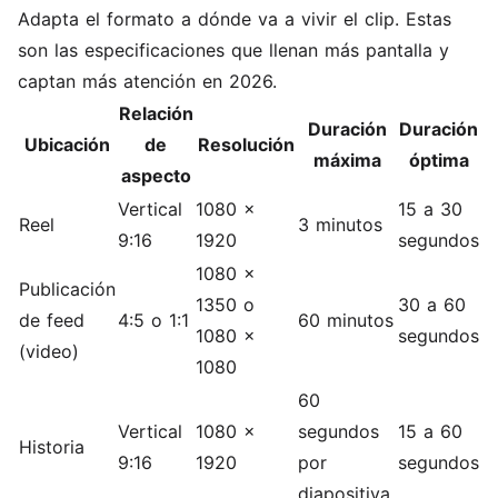
Adapta el formato a dónde va a vivir el clip. Estas
son las especificaciones que llenan más pantalla y
captan más atención en 2026.
Relación
Duración
Duración
Ubicación
de
Resolución
máxima
óptima
aspecto
Vertical
1080 x
15 a 30
Reel
3 minutos
9:16
1920
segundos
1080 x
Publicación
1350 o
30 a 60
de feed
4:5 o 1:1
60 minutos
1080 x
segundos
(video)
1080
60
Vertical
1080 x
segundos
15 a 60
Historia
9:16
1920
por
segundos
diapositiva