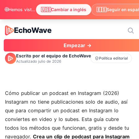
🌐
🇺🇸
🇪🇸
Hemos visto que tu navegador prefiere inglés. ¿Quieres cambiar para disfrutar el contenido en inglés?
Cambiar a inglés
Seguir en espa
EchoWave
EchoWave
Empezar →
Escrito por el equipo de EchoWave
Política editorial
Actualizado
julio de 2026
Cómo publicar un podcast en Instagram (2026)
Instagram no tiene publicaciones solo de audio, así
que para compartir un podcast en Instagram lo
conviertes en video y lo subes. Esta guía cubre
todos los métodos que funcionan, gratis y desde tu
navegador.
Crea un clip de podcast para Instagram