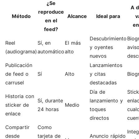
¿Se
A 
reproduce
Método
Alcance
Ideal para
v
en el
en
feed?
Descubrimiento
Biog
Reel
Sí, en
El más
y oyentes
aviso
(audiograma)
automático
alto
nuevos
desc
Publicación
Lanzamientos
de feed o
Sí
Alto
y citas
Biogr
carrusel
destacadas
Día de
Stic
Historia con
Sí, durante
lanzamiento y
enlac
sticker de
Medio
24 horas
toques
cual
enlace
directos
cuen
Compartir
Como
Inte
desde
tarjeta de
Anuncio rápido