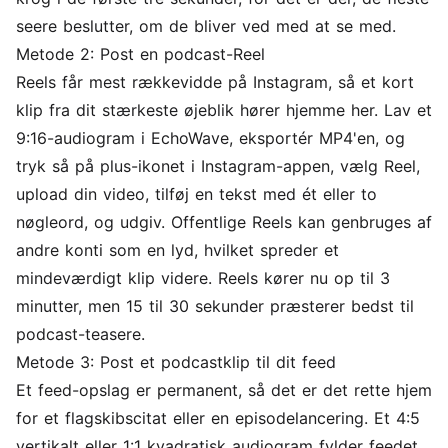
seere beslutter, om de bliver ved med at se med.
Metode 2: Post en podcast-Reel
Reels får mest rækkevidde på Instagram, så et kort
klip fra dit stærkeste øjeblik hører hjemme her. Lav et
9:16-audiogram i EchoWave, eksportér MP4'en, og
tryk så på plus-ikonet i Instagram-appen, vælg Reel,
upload din video, tilføj en tekst med ét eller to
nøgleord, og udgiv. Offentlige Reels kan genbruges af
andre konti som en lyd, hvilket spreder et
mindeværdigt klip videre. Reels kører nu op til 3
minutter, men 15 til 30 sekunder præsterer bedst til
podcast-teasere.
Metode 3: Post et podcastklip til dit feed
Et feed-opslag er permanent, så det er det rette hjem
for et flagskibscitat eller en episodelancering. Et 4:5
vertikalt eller 1:1 kvadratisk audiogram fylder feedet