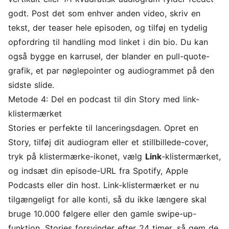
godt. Post det som enhver anden video, skriv en
tekst, der teaser hele episoden, og tilføj en tydelig
opfordring til handling mod linket i din bio. Du kan
også bygge en karrusel, der blander en pull-quote-
grafik, et par nøglepointer og audiogrammet på den
sidste slide.
Metode 4: Del en podcast til din Story med link-
klistermærket
Stories er perfekte til lanceringsdagen. Opret en
Story, tilføj dit audiogram eller et stillbillede-cover,
tryk på klistermærke-ikonet, vælg
Link
-klistermærket,
og indsæt din episode-URL fra Spotify, Apple
Podcasts eller din host. Link-klistermærket er nu
tilgængeligt for alle konti, så du ikke længere skal
bruge 10.000 følgere eller den gamle swipe-up-
funktion. Stories forsvinder efter 24 timer, så gem de