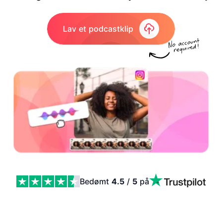
Lav et podcastklip
Bedømt
4.5
/
5
på
Sådan poster du en podcast på Instagram (2026) Featu