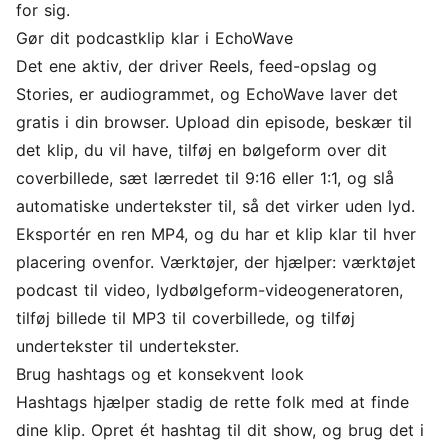
for sig.
Gør dit podcastklip klar i EchoWave
Det ene aktiv, der driver Reels, feed-opslag og
Stories, er audiogrammet, og EchoWave laver det
gratis i din browser. Upload din episode, beskær til
det klip, du vil have, tilføj en bølgeform over dit
coverbillede, sæt lærredet til 9:16 eller 1:1, og slå
automatiske undertekster til, så det virker uden lyd.
Eksportér en ren MP4, og du har et klip klar til hver
placering ovenfor. Værktøjer, der hjælper: værktøjet
podcast til video
,
lydbølgeform-videogeneratoren
,
tilføj billede til MP3
til coverbillede, og
tilføj
undertekster
til undertekster.
Brug hashtags og et konsekvent look
Hashtags hjælper stadig de rette folk med at finde
dine klip. Opret ét hashtag til dit show, og brug det i