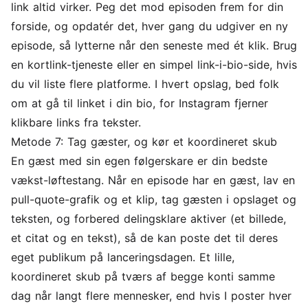
link altid virker. Peg det mod episoden frem for din
forside, og opdatér det, hver gang du udgiver en ny
episode, så lytterne når den seneste med ét klik. Brug
en kortlink-tjeneste eller en simpel link-i-bio-side, hvis
du vil liste flere platforme. I hvert opslag, bed folk
om at gå til linket i din bio, for Instagram fjerner
klikbare links fra tekster.
Metode 7: Tag gæster, og kør et koordineret skub
En gæst med sin egen følgerskare er din bedste
vækst-løftestang. Når en episode har en gæst, lav en
pull-quote-grafik og et klip, tag gæsten i opslaget og
teksten, og forbered delingsklare aktiver (et billede,
et citat og en tekst), så de kan poste det til deres
eget publikum på lanceringsdagen. Et lille,
koordineret skub på tværs af begge konti samme
dag når langt flere mennesker, end hvis I poster hver