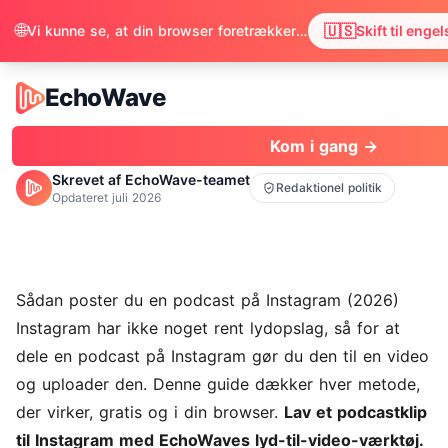
🌐
🇺🇸
Vi kunne se, at din browser foretrækker engelsk. Vil du skifte for at få indholdet på engelsk?
Skift til engel
EchoWave
EchoWave
Kom i gang →
Skrevet af EchoWave-teamet
Redaktionel politik
Opdateret
juli 2026
Sådan poster du en podcast på Instagram (2026)
Instagram har ikke noget rent lydopslag, så for at
dele en podcast på Instagram gør du den til en video
og uploader den. Denne guide dækker hver metode,
der virker, gratis og i din browser.
Lav et podcastklip
til Instagram med EchoWaves
lyd-til-video-værktøj
.