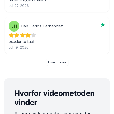
Hvorfor videometoden
vinder
Et podcastklip postet som en video