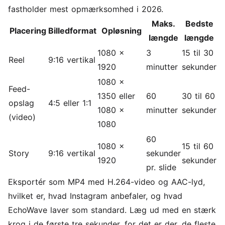
fastholder mest opmærksomhed i 2026.
Maks.
Bedste
Placering
Billedformat
Opløsning
længde
længde
1080 x
3
15 til 30
Reel
9:16 vertikal
1920
minutter
sekunder
1080 x
Feed-
1350 eller
60
30 til 60
opslag
4:5 eller 1:1
1080 x
minutter
sekunder
(video)
1080
60
1080 x
15 til 60
Story
9:16 vertikal
sekunder
1920
sekunder
pr. slide
Eksportér som MP4 med H.264-video og AAC-lyd,
hvilket er, hvad Instagram anbefaler, og hvad
EchoWave laver som standard. Læg ud med en stærk
krog i de første tre sekunder, for det er der, de fleste