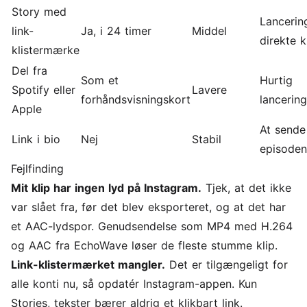
Story med
Lancerin
link-
Ja, i 24 timer
Middel
direkte k
klistermærke
Del fra
Som et
Hurtig
Spotify eller
Lavere
forhåndsvisningskort
lancerin
Apple
At sende 
Link i bio
Nej
Stabil
episoden
Fejlfinding
Mit klip har ingen lyd på Instagram.
Tjek, at det ikke
var slået fra, før det blev eksporteret, og at det har
et AAC-lydspor. Genudsendelse som MP4 med H.264
og AAC fra EchoWave løser de fleste stumme klip.
Link-klistermærket mangler.
Det er tilgængeligt for
alle konti nu, så opdatér Instagram-appen. Kun
Stories, tekster bærer aldrig et klikbart link.