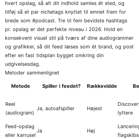
hvert opslag, så alt dit indhold samles ét sted, og
tilføj så et par nichetags knyttet til emnet frem for
brede som #podcast. Tre til fem bevidste hashtags
pr. opslag er det perfekte niveau i 2026. Hold en
konsekvent visuel stil på tværs af dine audiogrammer
og grafikker, så dit feed læses som ét brand, og post
efter en fast tidsplan bygget omkring din
udgivelsesdag.
Metoder sammenlignet
Metode
Spiller i feedet?
Rækkevidde
Be
Reel
Discover
Ja, autoafspiller
Højest
(audiogram)
lyttere
Feed-opslag
Lancerin
Ja
Høj
eller karrusel
flagskibs