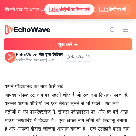
🌐
🇺🇸
🇮🇳
हमने देखा कि आपका ब्राउज़र अंग्रेज़ी पसंद करता है। क्या आप अंग्रेज़ी में सामग्री देखने के लिए स्विच करना चाहेंगे?
अंग्रेज़ी पर स्विच करें
हिन्दी पर रहें
EchoWave
EchoWave
मेन्यू 
शुरू करें →
EchoWave टीम द्वारा लिखित
संपादकीय नीति
अपडेट किया गया
जुलाई 2026
अपने पॉडकास्ट का नाम कैसे रखें
आपका पॉडकास्ट नाम वह पहली चीज़ है जो एक नया लिसनर पढ़ता है,
अक्सर आपके ऑडियो का एक सेकंड सुनने से भी पहले। यह सर्च
नतीजों में, ऐप डायरेक्टरीज़ में, सोशल प्रोफ़ाइल्स पर, और हर वर्ड ऑफ़
माउथ सिफ़ारिश में दिखता है। एक अच्छा नाम लोगों को जिज्ञासु बनाता
है और आपको दोबारा खोजना आसान बनाता है। एक उलझाने वाला नाम