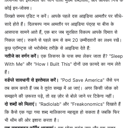
लिसनर्स की इस्तेमाल की जाने वाली मुख्य शब्दावली, और आपकी निच के
कोई इन-जोक्स।
लिखते समय एडिट न करें। आपके पहले दस आइडिया आमतौर पर सीधे-
सादे होते हैं। दिलचस्प नाम आमतौर पर आइडिया पंद्रह या बीस के
आसपास सामने आते हैं, एक बार जब सुरक्षित विकल्प आपके दिमाग़ से
निकल जाएं। रुकने से पहले कम से कम 20 उम्मीदवारों का लक्ष्य रखें।
कुछ प्रॉम्प्ट्स जो भरोसेमंद तरीक़े से आइडिया देते हैं:
नतीजे का वर्णन करें।
एक लिसनर के पास क्या लेकर जाता है? "Sleep
With Me" और "How I Built This" दोनों उस फ़ायदे का नाम लेते
हैं।
वर्डप्ले सावधानी से इस्तेमाल करें।
"Pod Save America" जैसे पन
तब काम करते हैं जब वे तुरंत समझ में आ जाएं। अगर किसी जोक को
समझाने की ज़रूरत पड़े, तो वह ज़ोर से बोले जाने पर टिकेगा नहीं।
दो शब्दों को मिलाएं।
"Radiolab" और "Freakonomics" दिखाते हैं
कि कैसे एक गढ़ा गया शब्द मालिकाना महसूस हो सकता है जबकि फिर
भी थीम की ओर इशारा करता है।