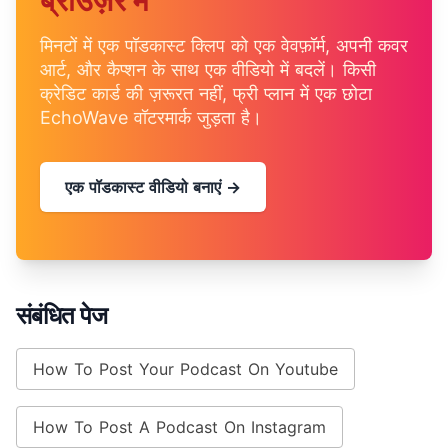
ब्राउज़र में
मिनटों में एक पॉडकास्ट क्लिप को एक वेवफ़ॉर्म, अपनी कवर
आर्ट, और कैप्शन के साथ एक वीडियो में बदलें। किसी
क्रेडिट कार्ड की ज़रूरत नहीं, फ्री प्लान में एक छोटा
EchoWave वॉटरमार्क जुड़ता है।
एक पॉडकास्ट वीडियो बनाएं →
संबंधित पेज
How To Post Your Podcast On Youtube
How To Post A Podcast On Instagram