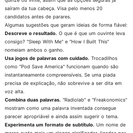
quinze ou vinte, assim que as opções seguras já
saíram da tua cabeça. Visa pelo menos 20
candidatos antes de parares.
Algumas sugestões que geram ideias de forma fiável:
Descreve o resultado.
O que é que um ouvinte leva
consigo? "Sleep With Me" e "How I Built This"
nomeiam ambos o ganho.
Usa jogos de palavras com cuidado.
Trocadilhos
como "Pod Save America" funcionam quando são
instantaneamente compreensíveis. Se uma piada
precisa de explicação, não sobrevive a ser dita em
voz alta.
Combina duas palavras.
"Radiolab" e "Freakonomics"
mostram como uma palavra inventada consegue
parecer apropriável e ainda assim sugerir o tema.
Experimenta um formato de subtítulo.
Um nome de