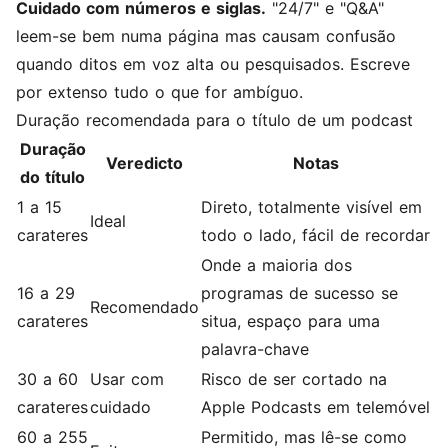
Cuidado com números e siglas.
"24/7" e "Q&A"
leem-se bem numa página mas causam confusão
quando ditos em voz alta ou pesquisados. Escreve
por extenso tudo o que for ambíguo.
Duração recomendada para o título de um podcast
Duração
Veredicto
Notas
do título
1 a 15
Direto, totalmente visível em
Ideal
carateres
todo o lado, fácil de recordar
Onde a maioria dos
16 a 29
programas de sucesso se
Recomendado
carateres
situa, espaço para uma
palavra-chave
30 a 60
Usar com
Risco de ser cortado na
carateres
cuidado
Apple Podcasts em telemóvel
60 a 255
Permitido, mas lê-se como