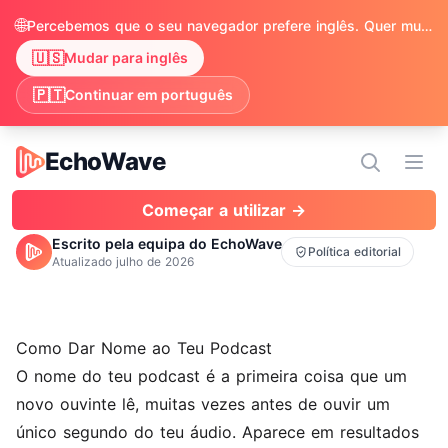
🌐
Percebemos que o seu navegador prefere inglês. Quer mudar para ver o conteúdo em inglês?
🇺🇸
Mudar para inglês
🇵🇹
Continuar em português
EchoWave
EchoWave
Abri
Começar a utilizar →
Escrito pela equipa do EchoWave
Política editorial
Atualizado
julho de 2026
Como Dar Nome ao Teu Podcast
O nome do teu podcast é a primeira coisa que um
novo ouvinte lê, muitas vezes antes de ouvir um
único segundo do teu áudio. Aparece em resultados