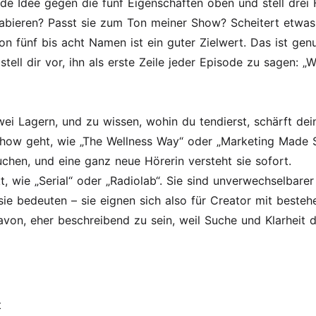
de Idee gegen die fünf Eigenschaften oben und stell drei 
ieren? Passt sie zum Ton meiner Show? Scheitert etwas an
von fünf bis acht Namen ist ein guter Zielwert. Das ist g
ell dir vor, ihn als erste Zeile jeder Episode zu sagen: „Wi
i Lagern, und zu wissen, wohin du tendierst, schärft dein
ow geht, wie „The Wellness Way“ oder „Marketing Made Sim
chen, und eine ganz neue Hörerin versteht sie sofort.
, wie „Serial“ oder „Radiolab“. Sie sind unverwechselbare
ie bedeuten – sie eignen sich also für Creator mit beste
on, eher beschreibend zu sein, weil Suche und Klarheit d
t