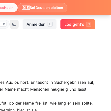
🇩🇪
wechseln
Bei Deutsch bleiben
Anmelden
Los geht's
trl K
L
N
es Audios hört. Er taucht in Suchergebnissen auf,
uter Name macht Menschen neugierig und lässt
, ob der Name frei ist, wie lang er sein sollte,
ersion, hier ist sie.