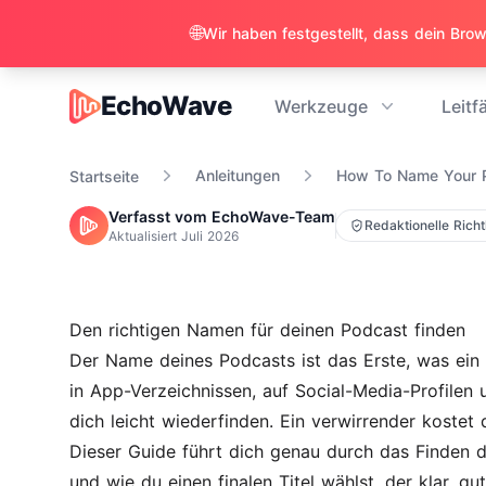
🌐
EchoWave
Werkzeuge
Leitf
EchoWave
Anleitungen
How To Name Your 
Startseite
Verfasst vom EchoWave-Team
Redaktionelle Richt
Aktualisiert
Juli 2026
Den richtigen Namen für deinen Podcast finden
Der Name deines Podcasts ist das Erste, was ein n
in App-Verzeichnissen, auf Social-Media-Profile
dich leicht wiederfinden. Ein verwirrender kostet d
Dieser Guide führt dich genau durch das Finden de
und wie du einen finalen Titel wählst, der klar, gut