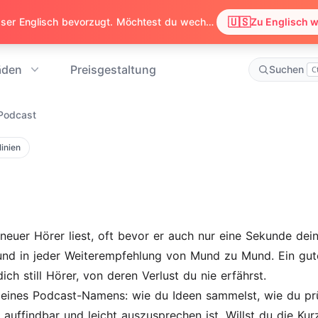
🇺🇸
Wir haben festgestellt, dass dein Browser Englisch bevorzugt. Möchtest du wechseln, um Inhalte auf Englisch zu sehen?
Zu Englisch 
äden
Preisgestaltung
Suchen
C
Podcast
linien
euer Hörer liest, oft bevor er auch nur eine Sekunde dein
n und in jeder Weiterempfehlung von Mund zu Mund. Ein g
ich still Hörer, von deren Verlust du nie erfährst.
ines Podcast-Namens: wie du Ideen sammelst, wie du prüfst
 auffindbar und leicht auszusprechen ist. Willst du die Kurzv