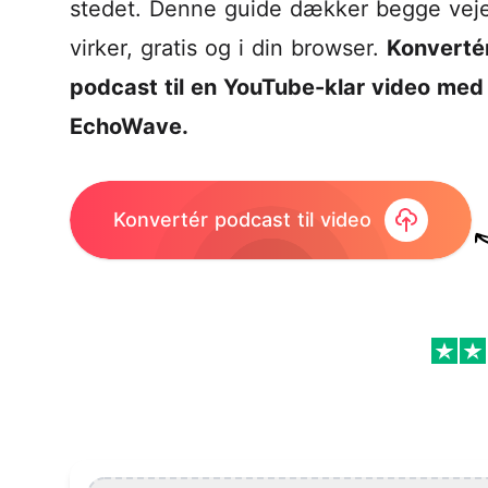
stedet. Denne guide dækker begge veje
virker, gratis og i din browser.
Konvertér
podcast til en YouTube-klar video med
EchoWave.
Konvertér podcast til video
Sådan poster du din podcast på YouTube (2026) 