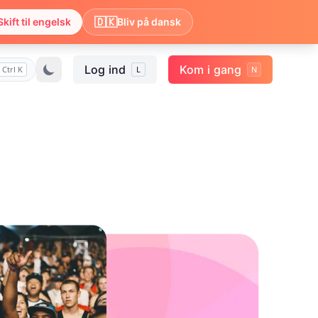
🇩🇰
Skift til engelsk
Bliv på dansk
Log ind
Kom i gang
Ctrl K
L
N