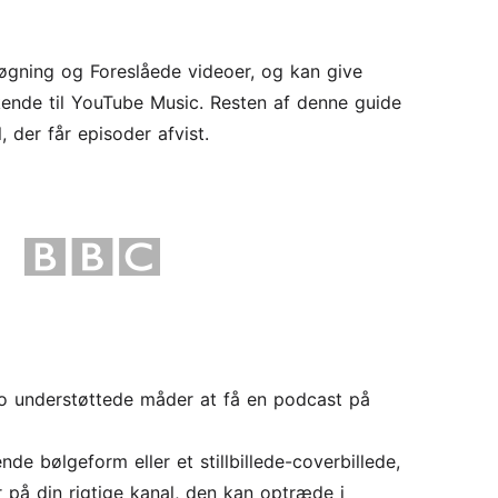
søgning og Foreslåede videoer, og kan give
kkende til YouTube Music. Resten af denne guide
 der får episoder afvist.
 to understøttede måder at få en podcast på
nde bølgeform eller et stillbillede-coverbillede,
r på din rigtige kanal, den kan optræde i