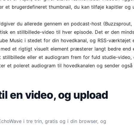
et brugerdefineret thumbnail, du kan tilføje kapitler og u
dgiver du allerede gennem en podcast-host (Buzzsprout, 
 en stillbillede-video til hver episode. Det er den minds
ube Music i stedet for din hovedkanal, og RSS-værktøjet e
d med et rigtigt visuelt element præsterer langt bedre end 
tillbillede eller et audiogram frem for fuld studie-video, 
er et poleret audiogram til hovedkanalen og sender også 
til en video, og upload
hoWave i tre trin, gratis og i din browser, og