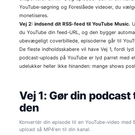
YouTube-søgning og Foreslåede videoer, du vælger 
monetiseres.
Vej 2: indsend dit RSS-feed til YouTube Music.
U
du YouTube din feed-URL, og den bygger automatisk
ubevægeligt coverbillede, episoderne går til YouT
De fleste indholdsskabere vil have Vej 1, fordi ly
podcast-uploads på YouTube er lyd parret med et s
udelukker heller ikke hinanden: mange shows post
Vej 1: Gør din podcast 
den
Konvertér din episode til en
YouTube-video
med Ec
upload så MP4'en til din kanal.