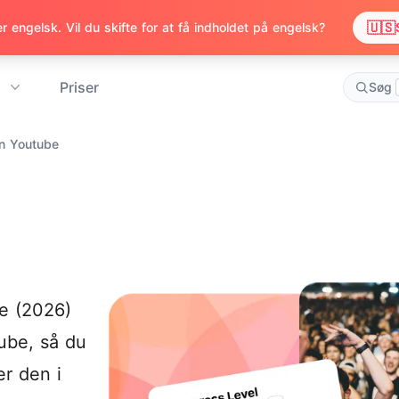
🇺🇸
 engelsk. Vil du skifte for at få indholdet på engelsk?
Priser
Søg
n Youtube
e (2026)
ube, så du
er den i