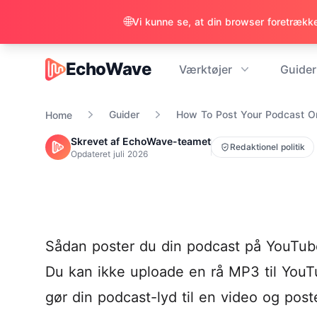
🌐
Vi kunne se, at din browser foretrækker
EchoWave
Værktøjer
Guider
EchoWave
Guider
How To Post Your Podcast O
Home
Skrevet af EchoWave-teamet
Redaktionel politik
Opdateret
juli 2026
Sådan poster du din podcast på YouTub
Du kan ikke uploade en rå MP3 til YouT
gør din podcast-lyd til en video og post