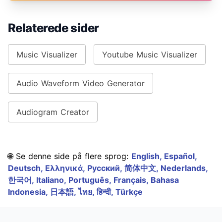
Relaterede sider
Music Visualizer
Youtube Music Visualizer
Audio Waveform Video Generator
Audiogram Creator
🌐 Se denne side på flere sprog:
English,
Español,
Deutsch,
Ελληνικά,
Русский,
简体中文,
Nederlands,
한국어,
Italiano,
Português,
Français,
Bahasa
Indonesia,
日本語,
ไทย,
हिन्दी,
Türkçe