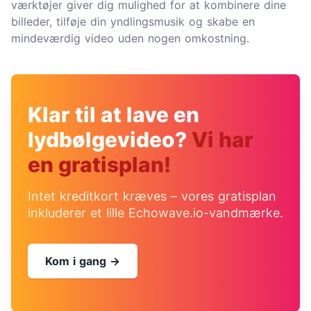
værktøjer giver dig mulighed for at kombinere dine
billeder, tilføje din yndlingsmusik og skabe en
mindeværdig video uden nogen omkostning.
Klar til at lave en
lydbølgevideo?
Vi har
en gratisplan!
Intet kreditkort kræves – vores gratisplan
inkluderer et lille Echowave.io-vandmærke.
Kom i gang →