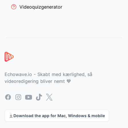
Videoquizgenerator
Sidefod
Echowave.io - Skabt med kærlighed, så
videoredigering bliver nemt 💙
Facebook
Instagram
YouTube
TikTok
X
Download the app for Mac, Windows & mobile