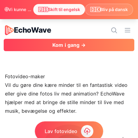
🌐
🇺🇸
🇩🇰
Vi kunne se, at din browser foretrækker engelsk. Vil du skifte for at få indholdet på engelsk?
Skift til engelsk
Bliv på dansk
EchoWave
EchoWave
Åbn
Kom i gang →
Fotovideo-maker
Vil du gøre dine kære minder til en fantastisk video
eller give dine fotos liv med animation? EchoWave
hjælper med at bringe de stille minder til live med
musik, bevægelse og effekter.
Lav fotovideo