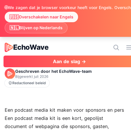
🌐
We zagen 
🇺🇸
Overschakelen naar Engels
🇳🇱
Blijven op Nederlands
EchoWave
EchoWave
Aan de slag →
Geschreven door het EchoWave-team
Bijgewerkt
juli 2026
Redactioneel beleid
Een podcast media kit maken voor sponsors en pers
Een podcast media kit is een kort, gepolijst
document of webpagina die sponsors, gasten,