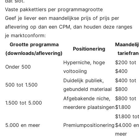
dat slot.
Vaste pakkettiers per programmagrootte
Geef je liever een maandelijkse prijs of prijs per
aflevering op dan een CPM, dan houden deze ranges
je marktconform:
Grootte programma
Maandeli
Positionering
(downloads/aflevering)
tariefra
Hyperniche, hoge
$200 tot
Onder 500
voltooiing
$400
Duidelijk publiek,
$400 tot
500 tot 1.500
gebundeld materiaal
$800
Afgebakende niche,
$800 tot
1.500 tot 5.000
meerdere plaatsingen
$1.800
$1.800 to
5.000 en meer
Premiumpositionering
$4.000 en
meer