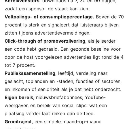
Bereikvensters
, downloads na 7, 30 en 90 dagen,
zodat een sponsor de staart kan zien.
Voltooiings- of consumptiepercentage.
Boven de 70
procent is sterk en signaleert dat luisteraars blijven
zitten tijdens advertentievermeldingen.
Click-through of promoverzilvering
, als je eerder
een code hebt gedraaid. Een gezonde baseline voor
door de host voorgelezen advertenties ligt rond de 4
tot 7 procent.
Publiekssamenstelling
, leeftijd, verdeling naar
geslacht, toplanden en -steden, functies of sectoren,
en inkomen of senioriteit als je dat hebt onderzocht.
Eigen bereik
, nieuwsbriefabonnees, YouTube-
weergaven en bereik van social clips, wat een
plaatsing verder laat reiken dan de feed.
Groeitraject
, een simpele maand-op-maand