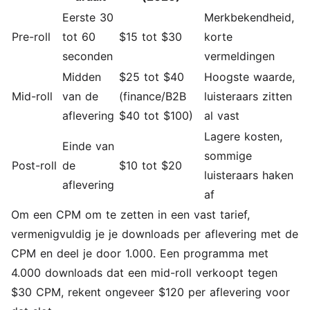
Eerste 30
Merkbekendheid,
Pre-roll
tot 60
$15 tot $30
korte
seconden
vermeldingen
Midden
$25 tot $40
Hoogste waarde,
Mid-roll
van de
(finance/B2B
luisteraars zitten
aflevering
$40 tot $100)
al vast
Lagere kosten,
Einde van
sommige
Post-roll
de
$10 tot $20
luisteraars haken
aflevering
af
Om een CPM om te zetten in een vast tarief,
vermenigvuldig je je downloads per aflevering met de
CPM en deel je door 1.000. Een programma met
4.000 downloads dat een mid-roll verkoopt tegen
$30 CPM, rekent ongeveer $120 per aflevering voor