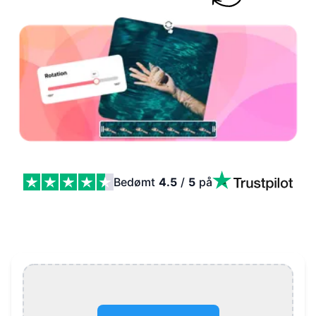
Bedømt
4.5
/
5
på
Roter YouTube-video Features