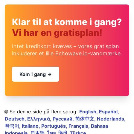
Klar til at komme i gang?
Vi har en gratisplan!
Intet kreditkort kræves – vores gratisplan
inkluderer et lille Echowave.io-vandmærke.
Kom i gang →
🌐 Se denne side på flere sprog:
English,
Español,
Deutsch,
Ελληνικά,
Русский,
简体中文,
Nederlands,
한국어,
Italiano,
Português,
Français,
Bahasa
Indonesia,
日本語,
ไทย,
हिन्दी,
Türkçe