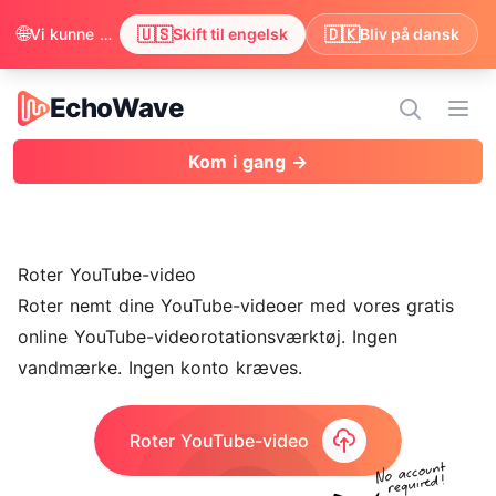
🌐
🇺🇸
🇩🇰
Vi kunne se, at din browser foretrækker engelsk. Vil du skifte for at få indholdet på engelsk?
Skift til engelsk
Bliv på dansk
EchoWave
EchoWave
Åbn
Kom i gang →
Roter YouTube-video
Roter nemt dine
YouTube-videoer
med vores gratis
online YouTube-videorotationsværktøj. Ingen
vandmærke
. Ingen konto kræves.
Roter YouTube-video